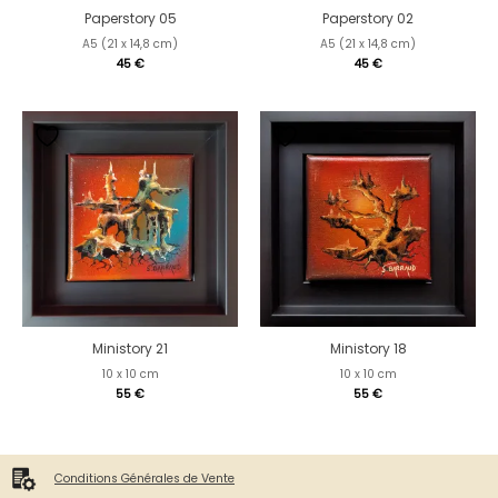
Paperstory 05
Paperstory 02
A5 (21 x 14,8 cm)
A5 (21 x 14,8 cm)
45
€
45
€
Ministory 21
Ministory 18
10 x 10 cm
10 x 10 cm
55
€
55
€
Conditions Générales de Vente