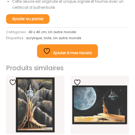
Cette œuvre est originale et unique, signée et fournie avec un
certificat d’authenticité.
quantité
Ajouter au panier
de
Vers
Catégories :
40 x 40 cm
,
Un autre monde
un
Étiquettes :
acrylique
,
toile
,
Un autre monde
autre
monde
n°40
Ajouter à mes favoris
Produits similaires