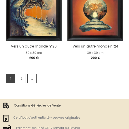
Vers un autre monde n°26
Vers un autre monde n°24
30 x 30 cm
30 x 30 cm
290
€
290
€
1
2
→
Conditions Générales de Vente
Certificat d'authenticité - œuvres originales
Paiement sécurisé CB, virement ou Paypal