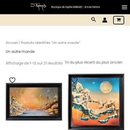
Aller
Boutique de Sophie BARRAUD - Artiste Peintre
au
Mai
contenu
Rechercher
Me
Accueil
/ Produits identifiés “Un autre monde”
Un autre monde
Trié
Affichage de 1–12 sur 21 résultats
du
plus
récent
au
plus
ancien