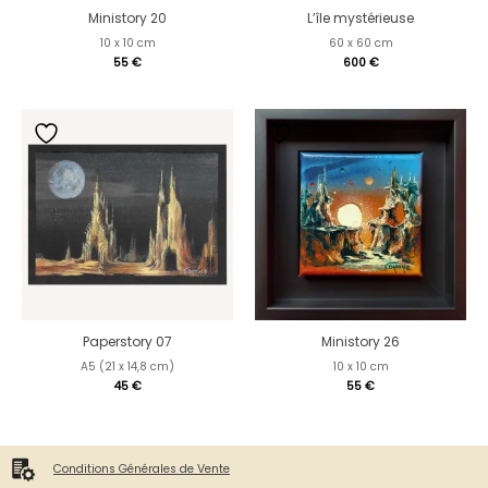
Ministory 20
L’île mystérieuse
10 x 10 cm
60 x 60 cm
55
€
600
€
Paperstory 07
Ministory 26
A5 (21 x 14,8 cm)
10 x 10 cm
45
€
55
€
Conditions Générales de Vente