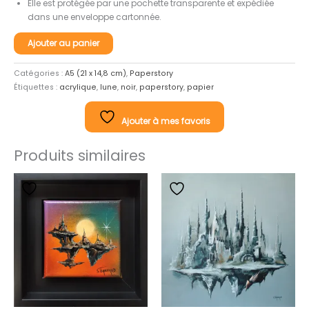
Elle est protégée par une pochette transparente et expédiée
dans une enveloppe cartonnée.
quantité
Ajouter au panier
de
Paperstory
Catégories :
A5 (21 x 14,8 cm)
,
Paperstory
02
Étiquettes :
acrylique
,
lune
,
noir
,
paperstory
,
papier
Ajouter à mes favoris
Produits similaires