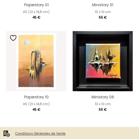
Paperstory 01
Ministory 31
A5 (21 x 14,8 cm)
10 x 10 cm
45
€
55
€
Paperstory 10
Ministory 06
A5 (21 x 14,8 cm)
10 x 10 cm
45
€
55
€
Conditions Générales de Vente