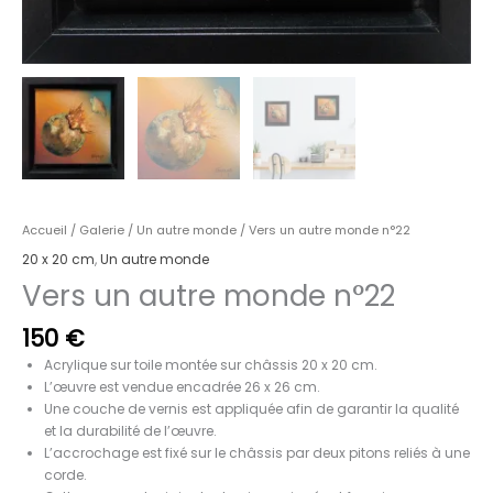
Accueil
/
Galerie
/
Un autre monde
/ Vers un autre monde n°22
20 x 20 cm
,
Un autre monde
Vers un autre monde n°22
150
€
Acrylique sur toile montée sur châssis 20 x 20 cm.
L’œuvre est vendue encadrée 26 x 26 cm.
Une couche de vernis est appliquée afin de garantir la qualité
et la durabilité de l’œuvre.
L’accrochage est fixé sur le châssis par deux pitons reliés à une
corde.