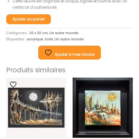
Cette œuvre est originale et unique, signée et fournie avec un
certificat d’authenticité.
quantité
Ajouter au panier
de
Vers
Catégories :
20 x 20 cm
,
Un autre monde
un
Étiquettes :
acrylique
,
toile
,
Un autre monde
autre
monde
n°22
Ajouter à mes favoris
Produits similaires