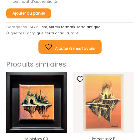
certificat d’authenticité.
quantité
Ajouter au panier
de
Terre
Catégories :
81 x 60 cm
,
Autres formats
,
Terra antiqua
à
Étiquettes :
acrylique
,
terra antiqua
,
toile
terre
Ajouter à mes favoris
Produits similaires
Ministory 09
Paperstory 11