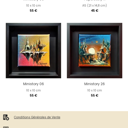
10 x 10 cm
A5 (21 x 14,8 cm)
55
€
45
€
Ministory 06
Ministory 26
10 x 10 cm
10 x 10 cm
55
€
55
€
Conditions Générales de Vente