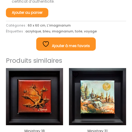
certificat d’authenticité.
quantité
Ajouter au panier
de
Voyage
Catégories :
60 x 60 cm
,
L'imaginarium
en
Étiquettes :
acrylique
,
bleu
,
imaginarium
,
toile
,
voyage
apesanteur
Ajouter à mes favoris
Produits similaires
Ministory 18
Ministory 31