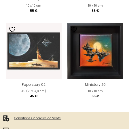
10 x 10 cm
10 x 10 cm
55
€
55
€
Paperstory 02
Ministory 20
A5 (21 x 14,8 cm)
10 x 10 cm
45
€
55
€
Conditions Générales de Vente