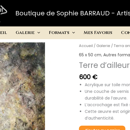
Boutique de Sophie BARRAUD - Artis
eil
Galerie
Formats
Mes Favoris
Co
Accueil
/
Galerie
/
Terra an
65 x 50 cm
,
Autres forma
Terre d’ailleu
600
€
Acrylique sur toile mo
Une couche de vernis e
durabilité de l’œuvre.
L’accrochage est fixé 
Cette œuvre est origin
d’authenticité.
quantité