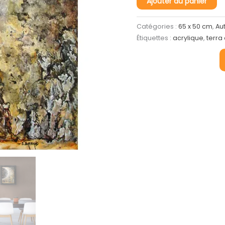
Ajouter au panier
de
Terre
Catégories :
65 x 50 cm
,
Au
d'ailleurs
Étiquettes :
acrylique
,
terra