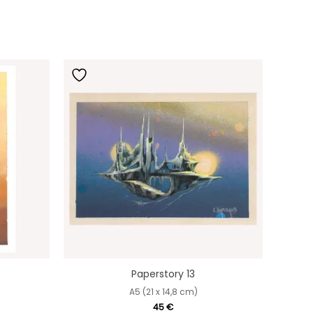
Paperstory 13
A5 (21 x 14,8 cm)
45
€