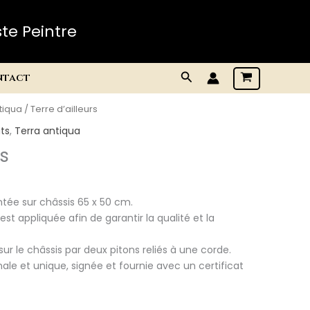
te Peintre
Rechercher
ntact
tiqua
/ Terre d’ailleurs
ts
,
Terra antiqua
rs
ntée sur châssis 65 x 50 cm.
st appliquée afin de garantir la qualité et la
sur le châssis par deux pitons reliés à une corde.
ale et unique, signée et fournie avec un certificat