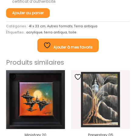
certificat d’authenticité.
quantité
Ajouter au panier
de
Arche
Catégories :
41 x 33 cm
,
Autres formats
,
Terra antiqua
Étiquettes :
acrylique
,
terra antiqua
,
toile
Ajouter à mes favoris
Produits similaires
Ministory 20
Paperstory 05