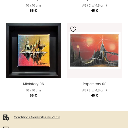
10 x 10 cm
A5 (21 x 14,8 cm)
55
€
45
€
Ministory 06
Paperstory 08
10 x 10 cm
A5 (21 x 14,8 cm)
55
€
45
€
Conditions Générales de Vente