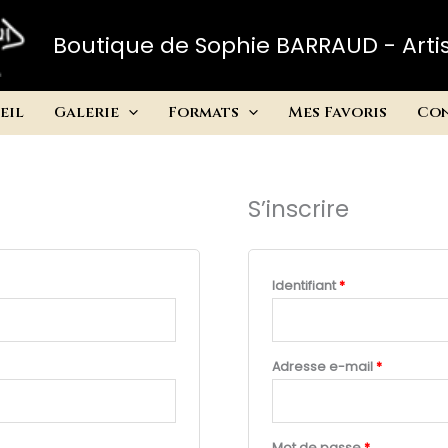
Boutique de Sophie BARRAUD - Artis
eil
Galerie
Formats
Mes Favoris
Co
S’inscrire
Obligatoire
Identifiant
*
Obligatoi
Adresse e-mail
*
Obligatoire
Mot de passe
*