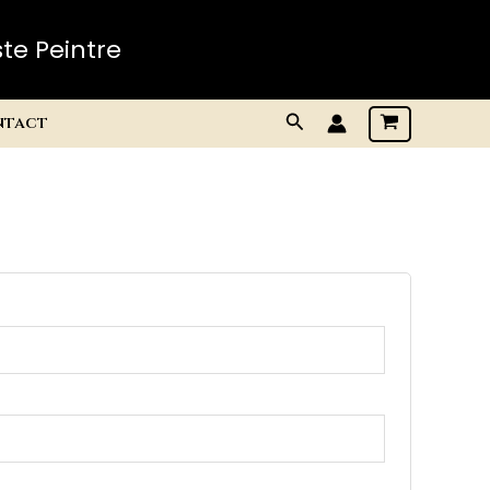
te Peintre
Rechercher
ntact
re