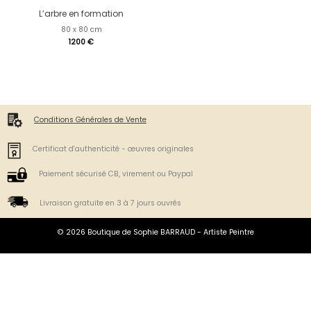
L’arbre en formation
80 x 80 cm
1200
€
Conditions Générales de Vente
Certificat d'authenticité - œuvres originales
Paiement sécurisé CB, virement ou Paypal
Livraison gratuite en 3 à 7 jours ouvrés
© 2026 Boutique de Sophie BARRAUD - Artiste Peintre